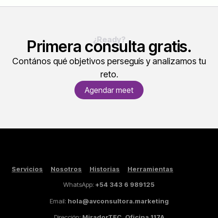
¿Ready?
Primera consulta gratis.
Contános qué objetivos perseguís y analizamos tu
reto.
Agendar meet
Servicios
Nosotros
Historias
Herramientas
WhatsApp:
+54 343 6 989125
Email:
hola@avconsultora.marketing
Dirección:
MiradorTEC, Oficina 117A