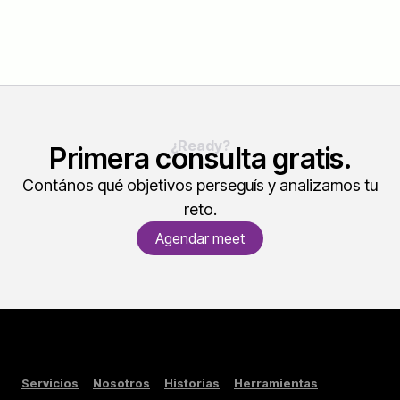
¿Ready?
Primera consulta gratis.
Contános qué objetivos perseguís y analizamos tu
reto.
Agendar meet
Servicios
Nosotros
Historias
Herramientas