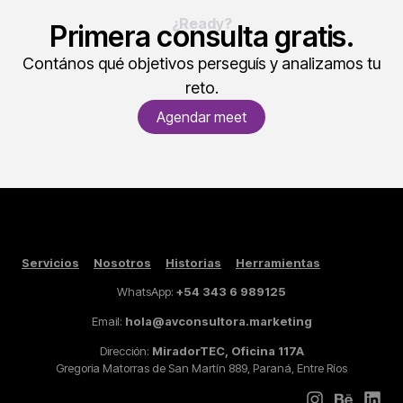
¿Ready?
Primera consulta gratis.
Contános qué objetivos perseguís y analizamos tu
reto.
Agendar meet
Servicios
Nosotros
Historias
Herramientas
WhatsApp:
+54 343 6 989125
Email:
hola@avconsultora.marketing
Dirección:
MiradorTEC, Oficina 117A
Gregoria Matorras de San Martín 889, Paraná, Entre Ríos